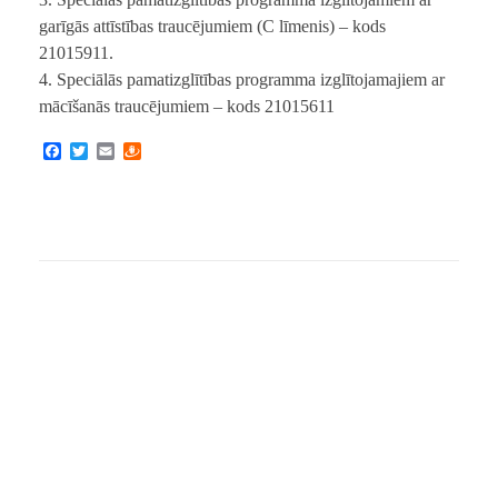
garīgās attīstības traucējumiem (C līmenis) – kods
21015911.
4. Speciālās pamatizglītības programma izglītojamajiem ar
mācīšanās traucējumiem – kods 21015611
F
T
E
D
a
w
m
r
c
i
a
a
e
t
i
u
b
t
l
g
o
e
i
o
r
e
k
m