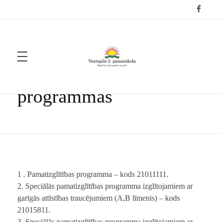
Home
Skolas īstenotās mācību progra...
Skolas īstenotās mācību
Ventspils 2. pamatskola
Kopā būt, kad prieku var gūt!
programmas
1 . Pamatizglītības programma – kods 21011111.
2. Speciālās pamatizglītības programma izglītojamiem ar
garīgās attīstības traucējumiem (A,B līmenis) – kods
21015811.
3. Speciālās pamatizglītības programma izglītojamiem ar